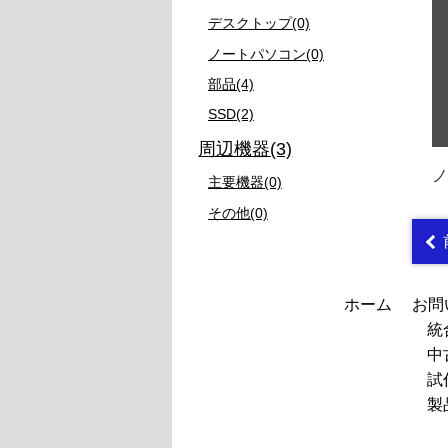
デスクトップ(0)
ノートパソコン(0)
部品(4)
SSD(2)
周辺機器(3)
ノ
主要機器(0)
その他(0)
投
ホーム
お問
統
中
試
製