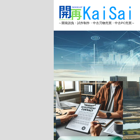
～開発請負・試作制作・中古刃物売買・中古PC売買～