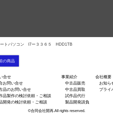
ートパソコン I7ー３３６５ HDD1TB
稿ナビゲーション
前の商品
い合せ
事業紹介
会社概要
合お問い合せ
中古品販売
お知ら
古品のお問い合せ
中古品買取
プライ
作品製作の検討依頼・ご相談
試作品代行
品開発の検討依頼・ご相談
製品開発請負
©合同会社開再.All rights reserved.