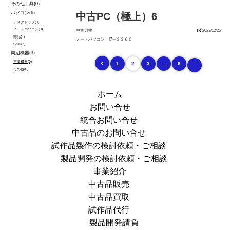
その他工具(0)
パソコン(6)
中古PC（極上）6
デスクトップ(0)
ノートパソコン(0)
中古刃物
2023/12/25
部品(4)
ノートパソコン I7ー３３６５
SSD(2)
周辺機器(3)
主要機器(0)
1
2
3
…
6
その他(0)
ホーム
お問い合せ
統合お問い合せ
中古品のお問い合せ
試作品製作の検討依頼・ご相談
製品開発の検討依頼・ご相談
事業紹介
中古品販売
中古品買取
試作品代行
製品開発請負