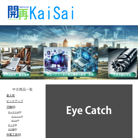
中古商品一覧
新入荷
ピックアップ
刃物(4)
エンドミル(4)
ストレート(0)
ボール(4)
チップ(0)
その他(0)
作業工具(0)